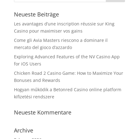
Neueste Beiträge
Les avantages d’une inscription réussie sur King
Casino pour maximiser vos gains
Come gli Avia Masters riescono a dominare il
mercato del gioco d’azzardo
Exploring Advanced Features of the NV Casino App
for iOS Users
Chicken Road 2 Casino Game: How to Maximize Your
Bonuses and Rewards
Hogyan működik a Betonred Casino online platform
kifizetési rendszere
Neueste Kommentare
Archive