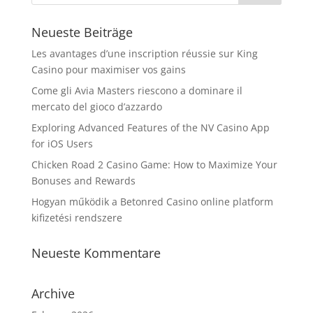
Neueste Beiträge
Les avantages d’une inscription réussie sur King
Casino pour maximiser vos gains
Come gli Avia Masters riescono a dominare il
mercato del gioco d’azzardo
Exploring Advanced Features of the NV Casino App
for iOS Users
Chicken Road 2 Casino Game: How to Maximize Your
Bonuses and Rewards
Hogyan működik a Betonred Casino online platform
kifizetési rendszere
Neueste Kommentare
Archive