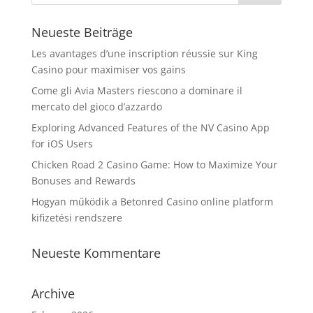
Neueste Beiträge
Les avantages d’une inscription réussie sur King
Casino pour maximiser vos gains
Come gli Avia Masters riescono a dominare il
mercato del gioco d’azzardo
Exploring Advanced Features of the NV Casino App
for iOS Users
Chicken Road 2 Casino Game: How to Maximize Your
Bonuses and Rewards
Hogyan működik a Betonred Casino online platform
kifizetési rendszere
Neueste Kommentare
Archive