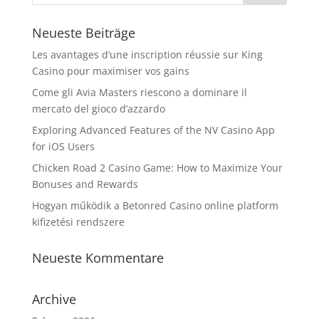
Neueste Beiträge
Les avantages d’une inscription réussie sur King
Casino pour maximiser vos gains
Come gli Avia Masters riescono a dominare il
mercato del gioco d’azzardo
Exploring Advanced Features of the NV Casino App
for iOS Users
Chicken Road 2 Casino Game: How to Maximize Your
Bonuses and Rewards
Hogyan működik a Betonred Casino online platform
kifizetési rendszere
Neueste Kommentare
Archive