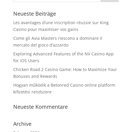
Neueste Beiträge
Les avantages d’une inscription réussie sur King
Casino pour maximiser vos gains
Come gli Avia Masters riescono a dominare il
mercato del gioco d’azzardo
Exploring Advanced Features of the NV Casino App
for iOS Users
Chicken Road 2 Casino Game: How to Maximize Your
Bonuses and Rewards
Hogyan működik a Betonred Casino online platform
kifizetési rendszere
Neueste Kommentare
Archive