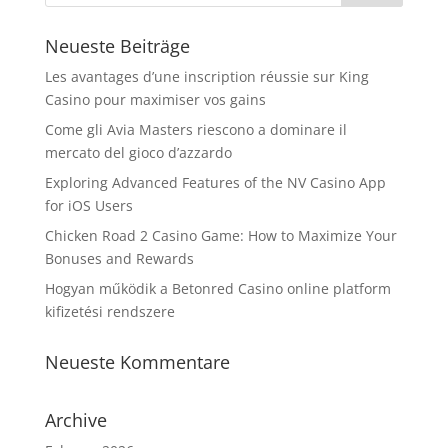
Neueste Beiträge
Les avantages d’une inscription réussie sur King
Casino pour maximiser vos gains
Come gli Avia Masters riescono a dominare il
mercato del gioco d’azzardo
Exploring Advanced Features of the NV Casino App
for iOS Users
Chicken Road 2 Casino Game: How to Maximize Your
Bonuses and Rewards
Hogyan működik a Betonred Casino online platform
kifizetési rendszere
Neueste Kommentare
Archive