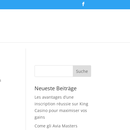
n
Neueste Beiträge
Les avantages d’une
inscription réussie sur King
Casino pour maximiser vos
gains
Come gli Avia Masters