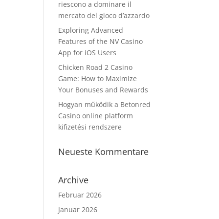
riescono a dominare il
mercato del gioco d’azzardo
Exploring Advanced
Features of the NV Casino
App for iOS Users
Chicken Road 2 Casino
Game: How to Maximize
Your Bonuses and Rewards
Hogyan működik a Betonred
Casino online platform
kifizetési rendszere
Neueste Kommentare
Archive
Februar 2026
Januar 2026