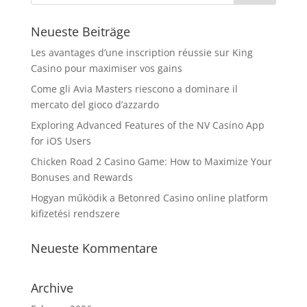
Neueste Beiträge
Les avantages d’une inscription réussie sur King
Casino pour maximiser vos gains
Come gli Avia Masters riescono a dominare il
mercato del gioco d’azzardo
Exploring Advanced Features of the NV Casino App
for iOS Users
Chicken Road 2 Casino Game: How to Maximize Your
Bonuses and Rewards
Hogyan működik a Betonred Casino online platform
kifizetési rendszere
Neueste Kommentare
Archive