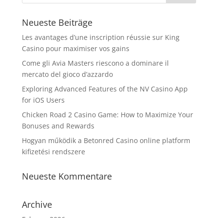
Neueste Beiträge
Les avantages d’une inscription réussie sur King
Casino pour maximiser vos gains
Come gli Avia Masters riescono a dominare il
mercato del gioco d’azzardo
Exploring Advanced Features of the NV Casino App
for iOS Users
Chicken Road 2 Casino Game: How to Maximize Your
Bonuses and Rewards
Hogyan működik a Betonred Casino online platform
kifizetési rendszere
Neueste Kommentare
Archive