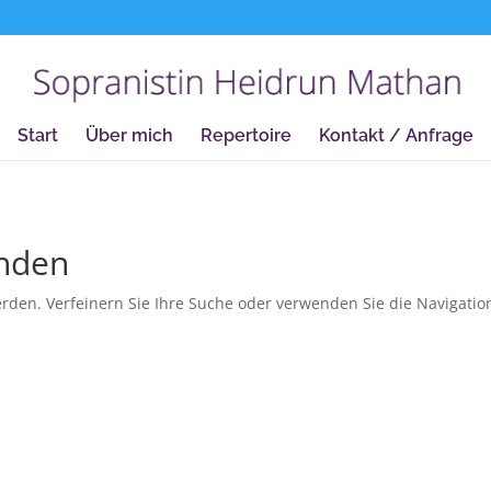
true);
Start
Über mich
Repertoire
Kontakt / Anfrage
unden
rden. Verfeinern Sie Ihre Suche oder verwenden Sie die Navigatio