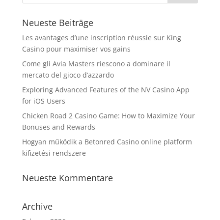
Neueste Beiträge
Les avantages d’une inscription réussie sur King
Casino pour maximiser vos gains
Come gli Avia Masters riescono a dominare il
mercato del gioco d’azzardo
Exploring Advanced Features of the NV Casino App
for iOS Users
Chicken Road 2 Casino Game: How to Maximize Your
Bonuses and Rewards
Hogyan működik a Betonred Casino online platform
kifizetési rendszere
Neueste Kommentare
Archive