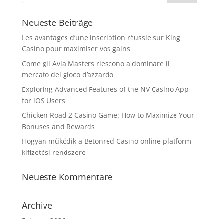
Neueste Beiträge
Les avantages d’une inscription réussie sur King
Casino pour maximiser vos gains
Come gli Avia Masters riescono a dominare il
mercato del gioco d’azzardo
Exploring Advanced Features of the NV Casino App
for iOS Users
Chicken Road 2 Casino Game: How to Maximize Your
Bonuses and Rewards
Hogyan működik a Betonred Casino online platform
kifizetési rendszere
Neueste Kommentare
Archive