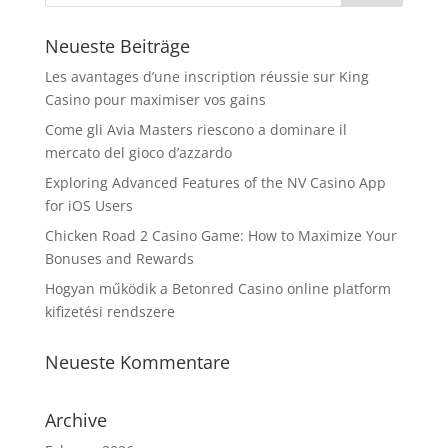
Neueste Beiträge
Les avantages d’une inscription réussie sur King
Casino pour maximiser vos gains
Come gli Avia Masters riescono a dominare il
mercato del gioco d’azzardo
Exploring Advanced Features of the NV Casino App
for iOS Users
Chicken Road 2 Casino Game: How to Maximize Your
Bonuses and Rewards
Hogyan működik a Betonred Casino online platform
kifizetési rendszere
Neueste Kommentare
Archive