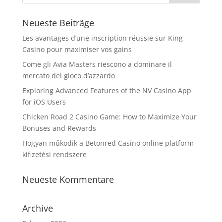
Neueste Beiträge
Les avantages d’une inscription réussie sur King
Casino pour maximiser vos gains
Come gli Avia Masters riescono a dominare il
mercato del gioco d’azzardo
Exploring Advanced Features of the NV Casino App
for iOS Users
Chicken Road 2 Casino Game: How to Maximize Your
Bonuses and Rewards
Hogyan működik a Betonred Casino online platform
kifizetési rendszere
Neueste Kommentare
Archive