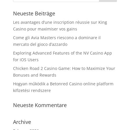
Neueste Beiträge
Les avantages d’une inscription réussie sur King
Casino pour maximiser vos gains
Come gli Avia Masters riescono a dominare il
mercato del gioco d’azzardo
Exploring Advanced Features of the NV Casino App
for iOS Users
Chicken Road 2 Casino Game: How to Maximize Your
Bonuses and Rewards
Hogyan működik a Betonred Casino online platform
kifizetési rendszere
Neueste Kommentare
Archive