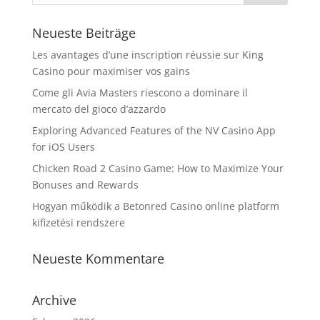
Neueste Beiträge
Les avantages d’une inscription réussie sur King
Casino pour maximiser vos gains
Come gli Avia Masters riescono a dominare il
mercato del gioco d’azzardo
Exploring Advanced Features of the NV Casino App
for iOS Users
Chicken Road 2 Casino Game: How to Maximize Your
Bonuses and Rewards
Hogyan működik a Betonred Casino online platform
kifizetési rendszere
Neueste Kommentare
Archive