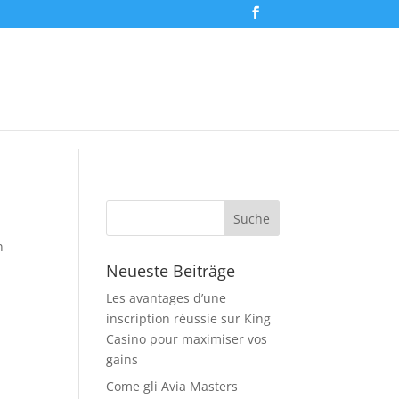
n
Neueste Beiträge
Les avantages d’une
inscription réussie sur King
Casino pour maximiser vos
gains
Come gli Avia Masters