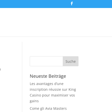
n
Neueste Beiträge
Les avantages d’une
inscription réussie sur King
Casino pour maximiser vos
gains
Come gli Avia Masters