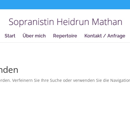
true);
Start
Über mich
Repertoire
Kontakt / Anfrage
unden
rden. Verfeinern Sie Ihre Suche oder verwenden Sie die Navigatio