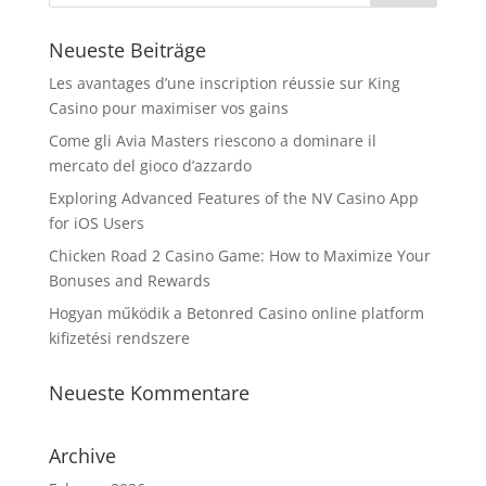
Neueste Beiträge
Les avantages d’une inscription réussie sur King
Casino pour maximiser vos gains
Come gli Avia Masters riescono a dominare il
mercato del gioco d’azzardo
Exploring Advanced Features of the NV Casino App
for iOS Users
Chicken Road 2 Casino Game: How to Maximize Your
Bonuses and Rewards
Hogyan működik a Betonred Casino online platform
kifizetési rendszere
Neueste Kommentare
Archive