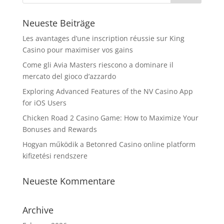
Neueste Beiträge
Les avantages d’une inscription réussie sur King
Casino pour maximiser vos gains
Come gli Avia Masters riescono a dominare il
mercato del gioco d’azzardo
Exploring Advanced Features of the NV Casino App
for iOS Users
Chicken Road 2 Casino Game: How to Maximize Your
Bonuses and Rewards
Hogyan működik a Betonred Casino online platform
kifizetési rendszere
Neueste Kommentare
Archive