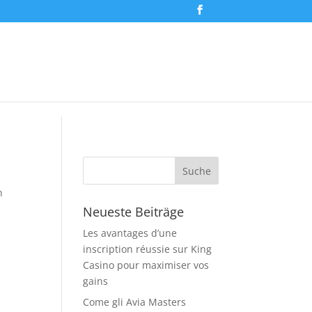
n
Neueste Beiträge
Les avantages d’une
inscription réussie sur King
Casino pour maximiser vos
gains
Come gli Avia Masters