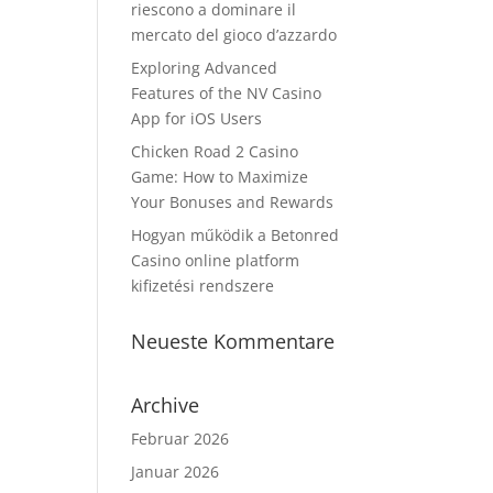
riescono a dominare il
mercato del gioco d’azzardo
Exploring Advanced
Features of the NV Casino
App for iOS Users
Chicken Road 2 Casino
Game: How to Maximize
Your Bonuses and Rewards
Hogyan működik a Betonred
Casino online platform
kifizetési rendszere
Neueste Kommentare
Archive
Februar 2026
Januar 2026