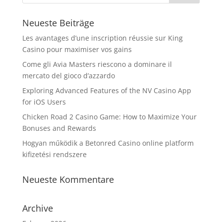
Neueste Beiträge
Les avantages d’une inscription réussie sur King
Casino pour maximiser vos gains
Come gli Avia Masters riescono a dominare il
mercato del gioco d’azzardo
Exploring Advanced Features of the NV Casino App
for iOS Users
Chicken Road 2 Casino Game: How to Maximize Your
Bonuses and Rewards
Hogyan működik a Betonred Casino online platform
kifizetési rendszere
Neueste Kommentare
Archive