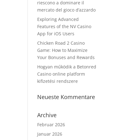
riescono a dominare il
mercato del gioco d’azzardo
Exploring Advanced
Features of the NV Casino
App for iOS Users
Chicken Road 2 Casino
Game: How to Maximize
Your Bonuses and Rewards
Hogyan működik a Betonred
Casino online platform
kifizetési rendszere
Neueste Kommentare
Archive
Februar 2026
Januar 2026