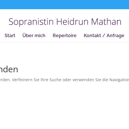
true);
Start
Über mich
Repertoire
Kontakt / Anfrage
unden
rden. Verfeinern Sie Ihre Suche oder verwenden Sie die Navigatio