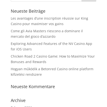
Neueste Beiträge
Les avantages d’une inscription réussie sur King
Casino pour maximiser vos gains
Come gli Avia Masters riescono a dominare il
mercato del gioco d’azzardo
Exploring Advanced Features of the NV Casino App
for iOS Users
Chicken Road 2 Casino Game: How to Maximize Your
Bonuses and Rewards
Hogyan működik a Betonred Casino online platform
kifizetési rendszere
Neueste Kommentare
Archive