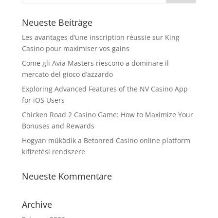
Neueste Beiträge
Les avantages d’une inscription réussie sur King
Casino pour maximiser vos gains
Come gli Avia Masters riescono a dominare il
mercato del gioco d’azzardo
Exploring Advanced Features of the NV Casino App
for iOS Users
Chicken Road 2 Casino Game: How to Maximize Your
Bonuses and Rewards
Hogyan működik a Betonred Casino online platform
kifizetési rendszere
Neueste Kommentare
Archive