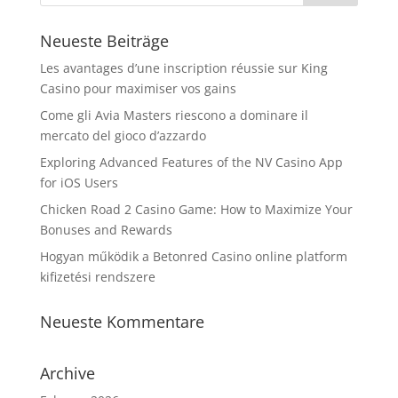
Neueste Beiträge
Les avantages d’une inscription réussie sur King
Casino pour maximiser vos gains
Come gli Avia Masters riescono a dominare il
mercato del gioco d’azzardo
Exploring Advanced Features of the NV Casino App
for iOS Users
Chicken Road 2 Casino Game: How to Maximize Your
Bonuses and Rewards
Hogyan működik a Betonred Casino online platform
kifizetési rendszere
Neueste Kommentare
Archive