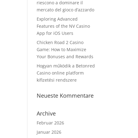
riescono a dominare il
mercato del gioco d’azzardo
Exploring Advanced
Features of the NV Casino
App for iOS Users
Chicken Road 2 Casino
Game: How to Maximize
Your Bonuses and Rewards
Hogyan működik a Betonred
Casino online platform
kifizetési rendszere
Neueste Kommentare
Archive
Februar 2026
Januar 2026