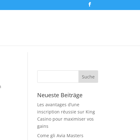
n
Neueste Beiträge
Les avantages d’une
inscription réussie sur King
Casino pour maximiser vos
gains
Come gli Avia Masters