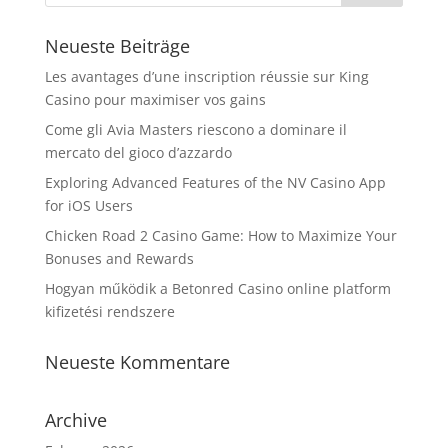
Neueste Beiträge
Les avantages d’une inscription réussie sur King
Casino pour maximiser vos gains
Come gli Avia Masters riescono a dominare il
mercato del gioco d’azzardo
Exploring Advanced Features of the NV Casino App
for iOS Users
Chicken Road 2 Casino Game: How to Maximize Your
Bonuses and Rewards
Hogyan működik a Betonred Casino online platform
kifizetési rendszere
Neueste Kommentare
Archive