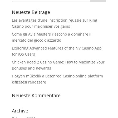
Neueste Beiträge
Les avantages d’une inscription réussie sur King
Casino pour maximiser vos gains
Come gli Avia Masters riescono a dominare il
mercato del gioco d’azzardo
Exploring Advanced Features of the NV Casino App
for iOS Users
Chicken Road 2 Casino Game: How to Maximize Your
Bonuses and Rewards
Hogyan működik a Betonred Casino online platform
kifizetési rendszere
Neueste Kommentare
Archive