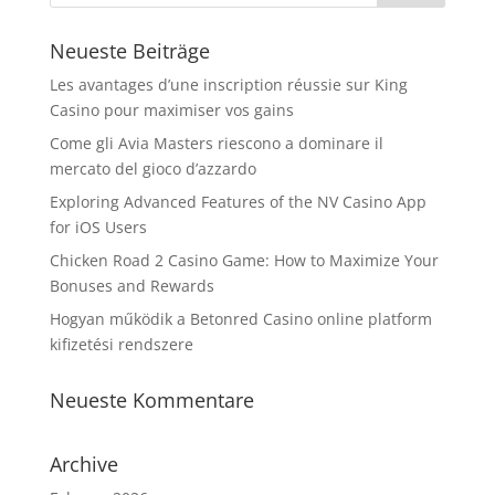
Neueste Beiträge
Les avantages d’une inscription réussie sur King
Casino pour maximiser vos gains
Come gli Avia Masters riescono a dominare il
mercato del gioco d’azzardo
Exploring Advanced Features of the NV Casino App
for iOS Users
Chicken Road 2 Casino Game: How to Maximize Your
Bonuses and Rewards
Hogyan működik a Betonred Casino online platform
kifizetési rendszere
Neueste Kommentare
Archive