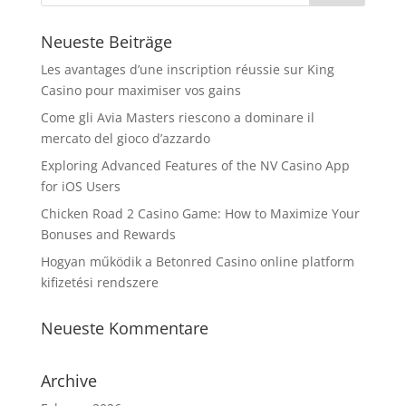
Neueste Beiträge
Les avantages d’une inscription réussie sur King
Casino pour maximiser vos gains
Come gli Avia Masters riescono a dominare il
mercato del gioco d’azzardo
Exploring Advanced Features of the NV Casino App
for iOS Users
Chicken Road 2 Casino Game: How to Maximize Your
Bonuses and Rewards
Hogyan működik a Betonred Casino online platform
kifizetési rendszere
Neueste Kommentare
Archive