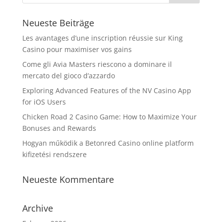
Neueste Beiträge
Les avantages d’une inscription réussie sur King
Casino pour maximiser vos gains
Come gli Avia Masters riescono a dominare il
mercato del gioco d’azzardo
Exploring Advanced Features of the NV Casino App
for iOS Users
Chicken Road 2 Casino Game: How to Maximize Your
Bonuses and Rewards
Hogyan működik a Betonred Casino online platform
kifizetési rendszere
Neueste Kommentare
Archive