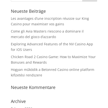
Neueste Beiträge
Les avantages d’une inscription réussie sur King
Casino pour maximiser vos gains
Come gli Avia Masters riescono a dominare il
mercato del gioco d’azzardo
Exploring Advanced Features of the NV Casino App
for iOS Users
Chicken Road 2 Casino Game: How to Maximize Your
Bonuses and Rewards
Hogyan működik a Betonred Casino online platform
kifizetési rendszere
Neueste Kommentare
Archive