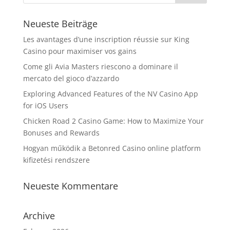
Neueste Beiträge
Les avantages d’une inscription réussie sur King
Casino pour maximiser vos gains
Come gli Avia Masters riescono a dominare il
mercato del gioco d’azzardo
Exploring Advanced Features of the NV Casino App
for iOS Users
Chicken Road 2 Casino Game: How to Maximize Your
Bonuses and Rewards
Hogyan működik a Betonred Casino online platform
kifizetési rendszere
Neueste Kommentare
Archive