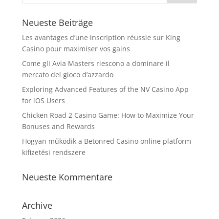
Neueste Beiträge
Les avantages d’une inscription réussie sur King
Casino pour maximiser vos gains
Come gli Avia Masters riescono a dominare il
mercato del gioco d’azzardo
Exploring Advanced Features of the NV Casino App
for iOS Users
Chicken Road 2 Casino Game: How to Maximize Your
Bonuses and Rewards
Hogyan működik a Betonred Casino online platform
kifizetési rendszere
Neueste Kommentare
Archive