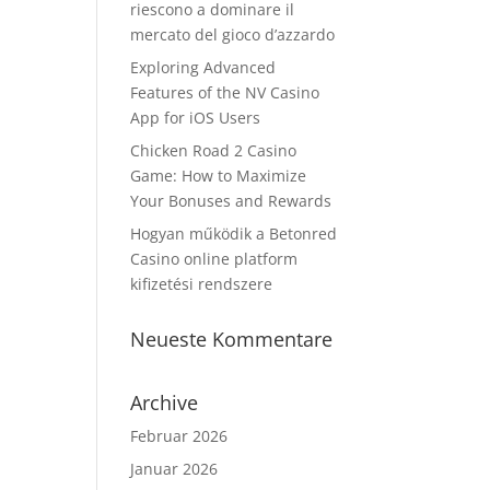
riescono a dominare il
mercato del gioco d’azzardo
Exploring Advanced
Features of the NV Casino
App for iOS Users
Chicken Road 2 Casino
Game: How to Maximize
Your Bonuses and Rewards
Hogyan működik a Betonred
Casino online platform
kifizetési rendszere
Neueste Kommentare
Archive
Februar 2026
Januar 2026