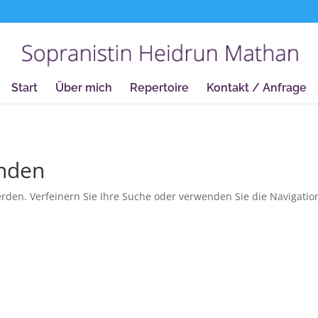
true);
Start
Über mich
Repertoire
Kontakt / Anfrage
unden
rden. Verfeinern Sie Ihre Suche oder verwenden Sie die Navigatio