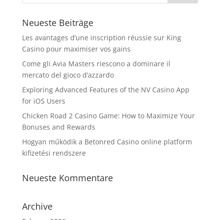
Neueste Beiträge
Les avantages d’une inscription réussie sur King
Casino pour maximiser vos gains
Come gli Avia Masters riescono a dominare il
mercato del gioco d’azzardo
Exploring Advanced Features of the NV Casino App
for iOS Users
Chicken Road 2 Casino Game: How to Maximize Your
Bonuses and Rewards
Hogyan működik a Betonred Casino online platform
kifizetési rendszere
Neueste Kommentare
Archive