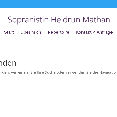
true);
Start
Über mich
Repertoire
Kontakt / Anfrage
unden
rden. Verfeinern Sie Ihre Suche oder verwenden Sie die Navigatio