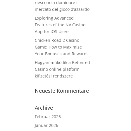
riescono a dominare il
mercato del gioco d’azzardo
Exploring Advanced
Features of the NV Casino
App for iOS Users
Chicken Road 2 Casino
Game: How to Maximize
Your Bonuses and Rewards
Hogyan működik a Betonred
Casino online platform
kifizetési rendszere
Neueste Kommentare
Archive
Februar 2026
Januar 2026