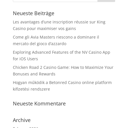
Neueste Beiträge
Les avantages d’une inscription réussie sur King
Casino pour maximiser vos gains
Come gli Avia Masters riescono a dominare il
mercato del gioco d’azzardo
Exploring Advanced Features of the NV Casino App
for iOS Users
Chicken Road 2 Casino Game: How to Maximize Your
Bonuses and Rewards
Hogyan működik a Betonred Casino online platform
kifizetési rendszere
Neueste Kommentare
Archive