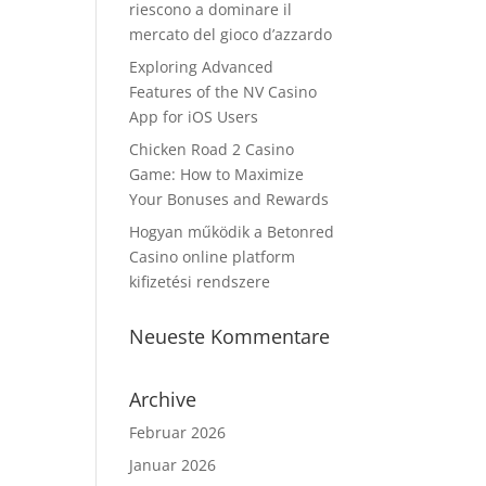
riescono a dominare il
mercato del gioco d’azzardo
Exploring Advanced
Features of the NV Casino
App for iOS Users
Chicken Road 2 Casino
Game: How to Maximize
Your Bonuses and Rewards
Hogyan működik a Betonred
Casino online platform
kifizetési rendszere
Neueste Kommentare
Archive
Februar 2026
Januar 2026