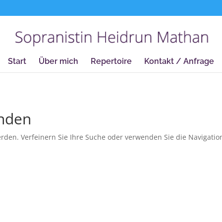
true);
Start
Über mich
Repertoire
Kontakt / Anfrage
unden
rden. Verfeinern Sie Ihre Suche oder verwenden Sie die Navigatio