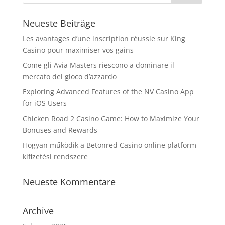
Neueste Beiträge
Les avantages d’une inscription réussie sur King
Casino pour maximiser vos gains
Come gli Avia Masters riescono a dominare il
mercato del gioco d’azzardo
Exploring Advanced Features of the NV Casino App
for iOS Users
Chicken Road 2 Casino Game: How to Maximize Your
Bonuses and Rewards
Hogyan működik a Betonred Casino online platform
kifizetési rendszere
Neueste Kommentare
Archive