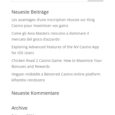
Neueste Beiträge
Les avantages d’une inscription réussie sur King
Casino pour maximiser vos gains
Come gli Avia Masters riescono a dominare il
mercato del gioco d’azzardo
Exploring Advanced Features of the NV Casino App
for iOS Users
Chicken Road 2 Casino Game: How to Maximize Your
Bonuses and Rewards
Hogyan működik a Betonred Casino online platform
kifizetési rendszere
Neueste Kommentare
Archive