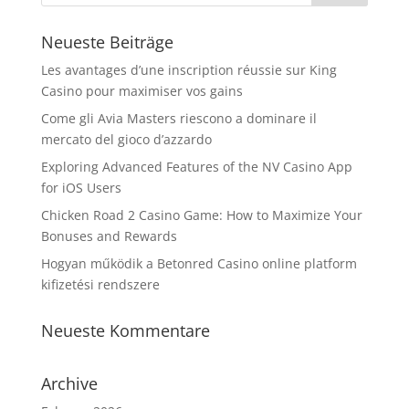
Neueste Beiträge
Les avantages d’une inscription réussie sur King
Casino pour maximiser vos gains
Come gli Avia Masters riescono a dominare il
mercato del gioco d’azzardo
Exploring Advanced Features of the NV Casino App
for iOS Users
Chicken Road 2 Casino Game: How to Maximize Your
Bonuses and Rewards
Hogyan működik a Betonred Casino online platform
kifizetési rendszere
Neueste Kommentare
Archive