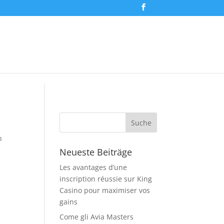
n
Neueste Beiträge
Les avantages d’une
inscription réussie sur King
Casino pour maximiser vos
gains
Come gli Avia Masters