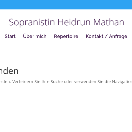
true);
Start
Über mich
Repertoire
Kontakt / Anfrage
unden
rden. Verfeinern Sie Ihre Suche oder verwenden Sie die Navigatio