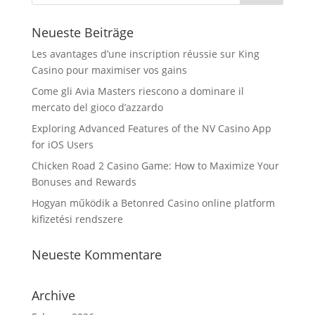
Neueste Beiträge
Les avantages d’une inscription réussie sur King
Casino pour maximiser vos gains
Come gli Avia Masters riescono a dominare il
mercato del gioco d’azzardo
Exploring Advanced Features of the NV Casino App
for iOS Users
Chicken Road 2 Casino Game: How to Maximize Your
Bonuses and Rewards
Hogyan működik a Betonred Casino online platform
kifizetési rendszere
Neueste Kommentare
Archive